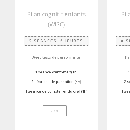
Bilan cognitif enfants
Bil
(WISC)
5 SÉANCES: 6HEURES
4 S
Avec
tests de personnalité
Pa
1 séance d’entretien(1h)
1
3 séances de passation (4h)
2 s
1 séance de compte rendu oral (1h)
1 sé
299 €