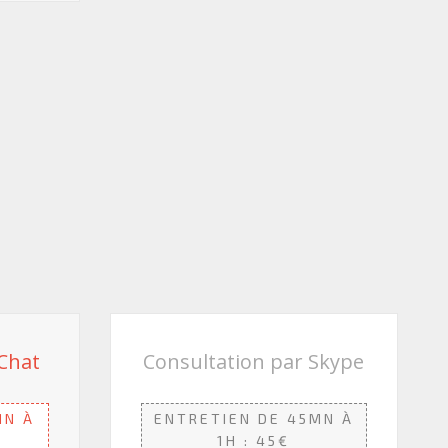
Chat
Consultation par Skype
MN À
ENTRETIEN DE 45MN À
1H : 45€